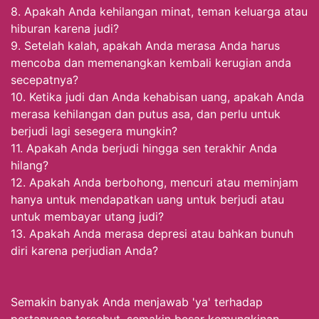
8. Apakah Anda kehilangan minat, teman keluarga atau
hiburan karena judi?
9. Setelah kalah, apakah Anda merasa Anda harus
mencoba dan memenangkan kembali kerugian anda
secepatnya?
10. Ketika judi dan Anda kehabisan uang, apakah Anda
merasa kehilangan dan putus asa, dan perlu untuk
berjudi lagi sesegera mungkin?
11. Apakah Anda berjudi hingga sen terakhir Anda
hilang?
12. Apakah Anda berbohong, mencuri atau meminjam
hanya untuk mendapatkan uang untuk berjudi atau
untuk membayar utang judi?
13. Apakah Anda merasa depresi atau bahkan bunuh
diri karena perjudian Anda?
Semakin banyak Anda menjawab 'ya' terhadap