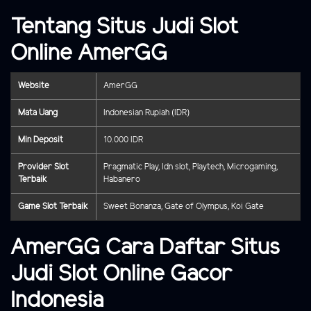
Tentang Situs Judi Slot
Online AmerGG
Website
AmerGG
Mata Uang
Indonesian Rupiah (IDR)
Min Deposit
10.000 IDR
Provider Slot
Pragmatic Play, Idn slot, Playtech, Microgaming,
Terbaik
Habanero
Game Slot Terbaik
Sweet Bonanza, Gate of Olympus, Koi Gate
AmerGG Cara Daftar Situs
Judi Slot Online Gacor
Indonesia