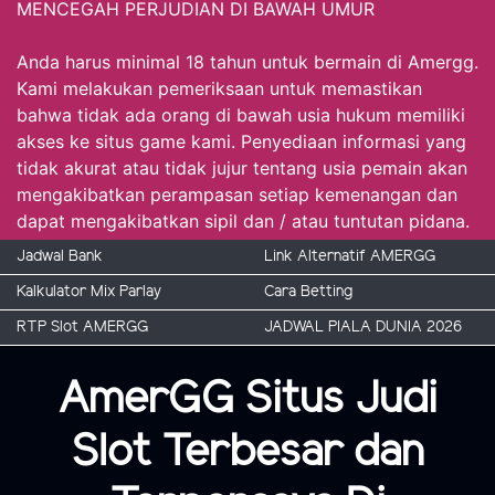
MENCEGAH PERJUDIAN DI BAWAH UMUR
Anda harus minimal 18 tahun untuk bermain di Amergg.
Kami melakukan pemeriksaan untuk memastikan
bahwa tidak ada orang di bawah usia hukum memiliki
akses ke situs game kami. Penyediaan informasi yang
tidak akurat atau tidak jujur tentang usia pemain akan
mengakibatkan perampasan setiap kemenangan dan
dapat mengakibatkan sipil dan / atau tuntutan pidana.
Jadwal Bank
Link Alternatif AMERGG
Kalkulator Mix Parlay
Cara Betting
RTP Slot AMERGG
JADWAL PIALA DUNIA 2026
AmerGG Situs Judi
Slot Terbesar dan