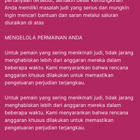
pertanyaan tersebut, semakin besar kemungkinan
Anda memiliki masalah judi yang serius dan mungkin
ingin mencari bantuan dan saran melalui saluran
diuraikan di atas
MENGELOLA PERMAINAN ANDA
Untuk pemain yang sering menikmati judi, tidak jarang
menghabiskan lebih dari anggaran mereka dalam
beberapa waktu. Kami menyarankan bahwa rencana
anggaran khusus dilakukan untuk memastikan
pengeluaran perjudian terjangkau.
Untuk pemain yang sering menikmati judi, tidak jarang
menghabiskan lebih dari anggaran mereka dalam
beberapa waktu. Kami menyarankan bahwa rencana
anggaran khusus dilakukan untuk memastikan
pengeluaran perjudian terjangkau.