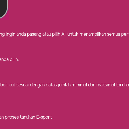
ang ingin anda pasang atau pilih All untuk menampilkan semua per
anda pilih.
 berikut sesuai dengan batas jumlah minimal dan maksimal taruha
an proses taruhan E-sport.