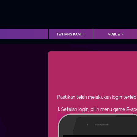
TENTANG KAMI
MOBILE
Pastikan telah melakukan login terle
1. Setelah login, pilih menu game E-