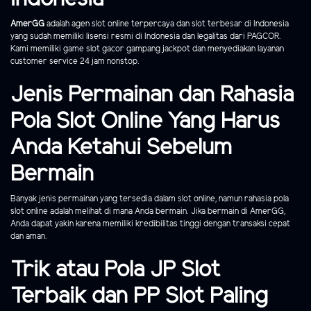
AmerGG
adalah agen slot online terpercaya dan slot terbesar di Indonesia
yang sudah memiliki lisensi resmi di Indonesia dan legalitas dari PAGCOR.
Kami memiliki game slot gacor gampang jackpot dan menyediakan layanan
customer service 24 jam nonstop.
Jenis Permainan dan Rahasia
Pola Slot Online Yang Harus
Anda Ketahui Sebelum
Bermain
Banyak jenis permainan yang tersedia dalam slot online, namun rahasia pola
slot online adalah melihat di mana Anda bermain. Jika bermain di AmerGG,
Anda dapat yakin karena memiliki kredibilitas tinggi dengan transaksi cepat
dan aman.
Trik atau Pola JP Slot
Terbaik dan PP Slot Paling