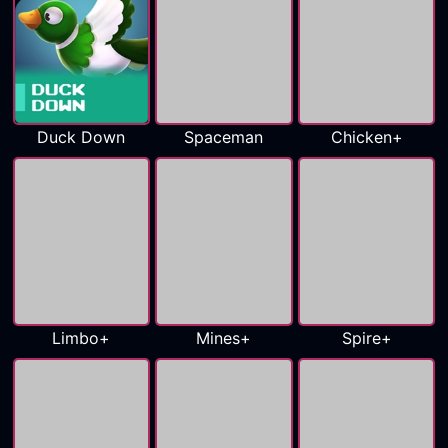
Duck Down
Spaceman
Chicken+
Limbo+
Mines+
Spire+