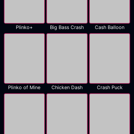
Plinko+
Big Bass Crash
Cash Balloon
Plinko of Mine
Chicken Dash
Crash Puck