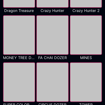
Dragon Treasure
Crazy Hunter
Crazy Hunter 2
MONEY TREE DOZER
FA CHAI DOZER
MINES
SUPER COLOR GAME
CIRCUS DOZER
TOWER