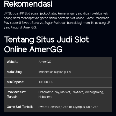
Rekomendasi
JP Slot dan PP Slot adalah jackpot atau kemenangan yang dicari oleh banyak
orang demi mendapatkan gacor dalam bermain slot online. Game Pragmatic
Play seperti Sweet Bonanza, Sugar Rush, dan banyak lagi memiliki peluang JP
yang tinggi di AmerGG.
Tentang Situs Judi Slot
Online AmerGG
Website
AmerGG
Mata Uang
Indonesian Rupiah (IDR)
Min Deposit
10.000 IDR
Provider Slot
Pragmatic Play, Idn slot, Playtech, Microgaming,
Terbaik
Habanero
Game Slot Terbaik
Sweet Bonanza, Gate of Olympus, Koi Gate