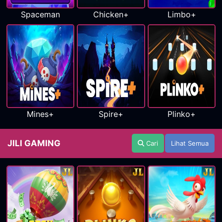
Spaceman
Chicken+
Limbo+
Mines+
Spire+
Plinko+
JILI GAMING
Cari
Lihat Semua