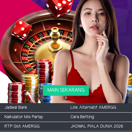
MAIN SEKARANG
Jadwal Bank
Link Alternatif AMERGG
Kalkulator Mix Parlay
Cara Betting
RTP Slot AMERGG
JADWAL PIALA DUNIA 2026