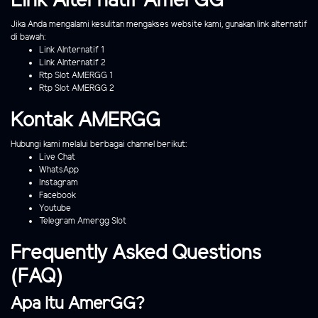
Link Alternatif AmerGG
Jika Anda mengalami kesulitan mengakses website kami, gunakan link alternatif
di bawah:
Link Alnternatif 1
Link Alnternatif 2
Rtp Slot AMERGG 1
Rtp Slot AMERGG 2
Kontak AMERGG
Hubungi kami melalui berbagai channel berikut:
Live Chat
WhatsApp
Instagram
Facebook
Youtube
Telegram Amergg Slot
Frequently Asked Questions
(FAQ)
Apa Itu AmerGG?